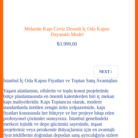
Melamin Kapı Ceviz Desenli İç Oda Kapısı
Dayanıklı Model
₺
3.999,00
NEXT
İstanbul İç Oda Kapısı Fiyatları ve Toptan Satış Avantajları
Yaşam alanlarının, ofislerin ve toplu konut projelerinin
bütçe planlamasında en önemli kalemlerden biri iç mekan
kapı maliyetleridir.
Kapı Toptancısı
olarak, modern
standartlarda üretilen zengin ürün yelpazemizle,
kapı
fiyatları
konusunda her bütçeye ve her projeye hitap eden
profesyonel çözümler sunuyoruz. İstanbul genelindeki
merkezi lojistik ve depo gücümüz sayesinde, inşaat
projeleriniz veya perakende ihtiyaçlarınız için en avantajlı
fiyat tekliflerini doğrudan depodan satış ayrıcalığıyla sizlere