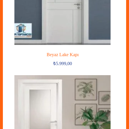
Beyaz Lake Kapı
₺
5.999,00