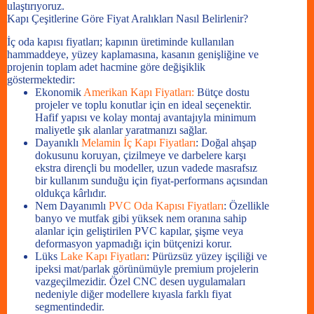
ulaştırıyoruz.
Kapı Çeşitlerine Göre Fiyat Aralıkları Nasıl Belirlenir?
İç oda kapısı fiyatları; kapının üretiminde kullanılan
hammaddeye, yüzey kaplamasına, kasanın genişliğine ve
projenin toplam adet hacmine göre değişiklik
göstermektedir:
Ekonomik
Amerikan Kapı Fiyatları:
Bütçe dostu
projeler ve toplu konutlar için en ideal seçenektir.
Hafif yapısı ve kolay montaj avantajıyla minimum
maliyetle şık alanlar yaratmanızı sağlar.
Dayanıklı
Melamin İç Kapı Fiyatları
:
Doğal ahşap
dokusunu koruyan, çizilmeye ve darbelere karşı
ekstra dirençli bu modeller, uzun vadede masrafsız
bir kullanım sunduğu için fiyat-performans açısından
oldukça kârlıdır.
Nem Dayanımlı
PVC Oda Kapısı Fiyatları
:
Özellikle
banyo ve mutfak gibi yüksek nem oranına sahip
alanlar için geliştirilen PVC kapılar, şişme veya
deformasyon yapmadığı için bütçenizi korur.
Lüks
Lake Kapı Fiyatları
:
Pürüzsüz yüzey işçiliği ve
ipeksi mat/parlak görünümüyle premium projelerin
vazgeçilmezidir. Özel CNC desen uygulamaları
nedeniyle diğer modellere kıyasla farklı fiyat
segmentindedir.