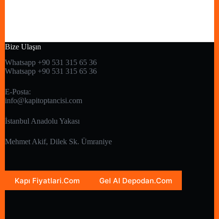
Bize Ulaşın
Whatsapp +90 531 315 65 36
Whatsapp +90 531 315 65 36
E-Posta:
info@kapitoptancisi.com
İstanbul Anadolu Yakası
Mehmet Akif, Dilek Sk. Ümraniye
Kapı Fiyatlari.Com
Gel Al Depodan.Com