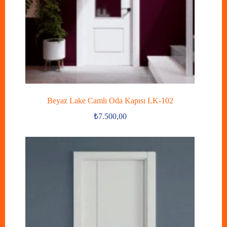
Beyaz Lake Camlı Oda Kapısı LK-102
₺
7.500,00