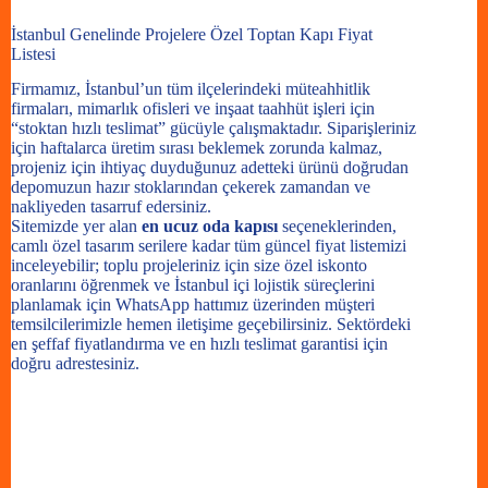
İstanbul Genelinde Projelere Özel Toptan Kapı Fiyat
Listesi
Firmamız, İstanbul’un tüm ilçelerindeki müteahhitlik
firmaları, mimarlık ofisleri ve inşaat taahhüt işleri için
“stoktan hızlı teslimat” gücüyle çalışmaktadır. Siparişleriniz
için haftalarca üretim sırası beklemek zorunda kalmaz,
projeniz için ihtiyaç duyduğunuz adetteki ürünü doğrudan
depomuzun hazır stoklarından çekerek zamandan ve
nakliyeden tasarruf edersiniz.
Sitemizde yer alan
en ucuz oda kapısı
seçeneklerinden,
camlı özel tasarım serilere kadar tüm güncel fiyat listemizi
inceleyebilir; toplu projeleriniz için size özel iskonto
oranlarını öğrenmek ve İstanbul içi lojistik süreçlerini
planlamak için
WhatsApp hattımız üzerinden müşteri
temsilcilerimizle hemen iletişime geçebilirsiniz
. Sektördeki
en şeffaf fiyatlandırma ve en hızlı teslimat garantisi için
doğru adrestesiniz.