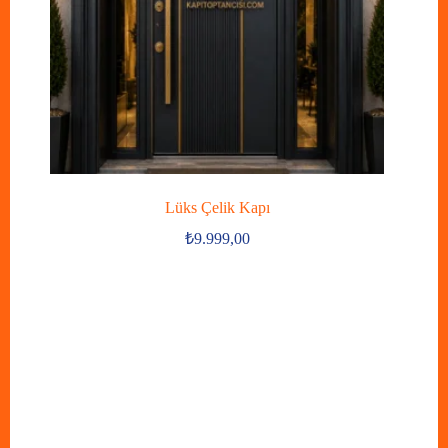
Lüks Çelik Kapı
₺
9.999,00