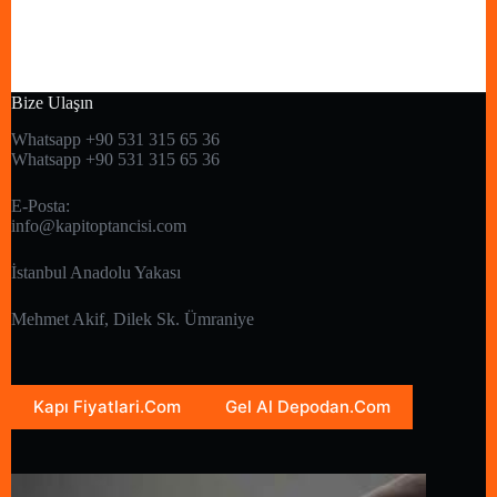
Bize Ulaşın
Whatsapp +90 531 315 65 36
Whatsapp +90 531 315 65 36
E-Posta:
info@kapitoptancisi.com
İstanbul Anadolu Yakası
Mehmet Akif, Dilek Sk. Ümraniye
Kapı Fiyatlari.Com
Gel Al Depodan.Com