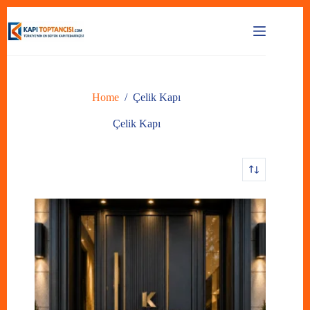
Skip
to
content
Home
/
Çelik Kapı
Çelik Kapı