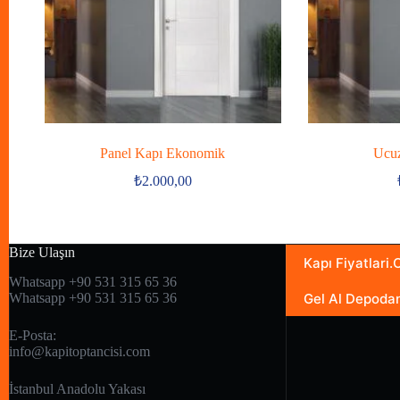
Panel Kapı Ekonomik
Ucuz
₺
2.000,00
Bize Ulaşın
Kapı Fiyatlari
Whatsapp +90 531 315 65 36
Gel Al Depoda
Whatsapp +90 531 315 65 36
E-Posta:
info@kapitoptancisi.com
İstanbul Anadolu Yakası