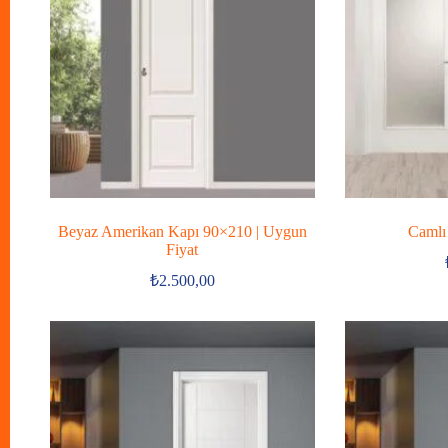
Beyaz Amerikan Kapı 90×210 | Uygun
Camlı
Fiyat
₺
2.500,00