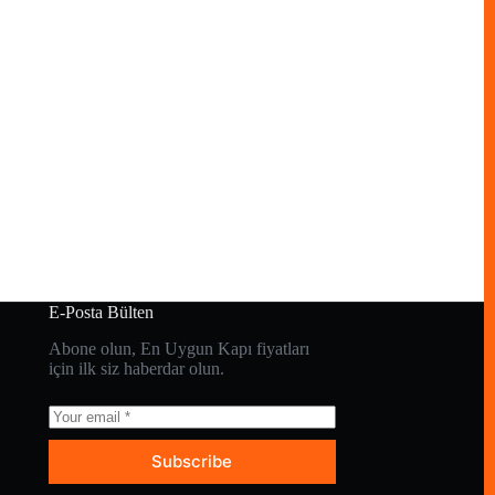
E-Posta Bülten
Abone olun, En Uygun Kapı fiyatları
için ilk siz haberdar olun.
Subscribe