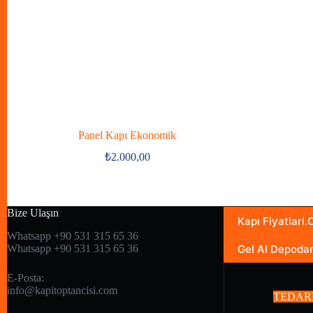
Panel Kapı Ekonomik
₺
2.000,00
Bize Ulaşın
Kapı Fiyatlari
Whatsapp +90 531 315 65 36
Gel Al Depoda
Whatsapp +90 531 315 65 36
E-Posta:
info@kapitoptancisi.com
TEDAR