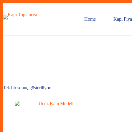
Skip
to
content
Home
Kapı Fiyat
Tek bir sonuç gösteriliyor