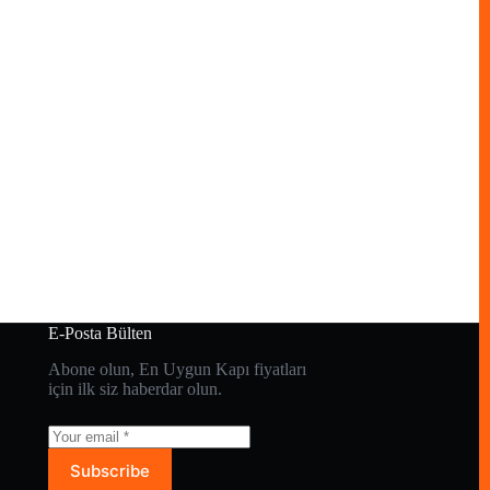
E-Posta Bülten
Abone olun, En Uygun Kapı fiyatları
için ilk siz haberdar olun.
Subscribe