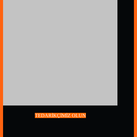
Kapı Fiyatlari.Com
Gel Al Depodan.Com
TEDARİKÇİMİZ OLUN