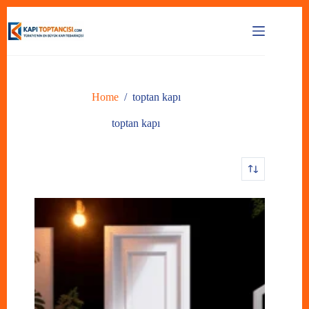
Skip
to
content
Home
/
toptan kapı
toptan kapı