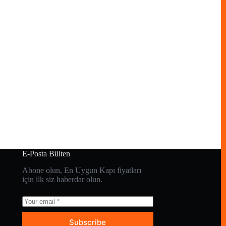
E-Posta Bülten
Abone olun, En Uygun Kapı fiyatları
için ilk siz haberdar olun.
Subscribe