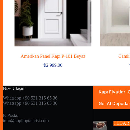
Amerikan Panel Kapı P-101 Beyaz
Camlı
₺
2.999,00
Bize Ulaşın
Kapı Fiyatlari
Whatsapp +90 531 315 65 36
Gel Al Depoda
Whatsapp +90 531 315 65 36
E-Posta:
info@kapitoptancisi.com
TEDAR