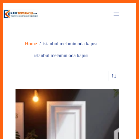
Skip
to
content
Home
/
istanbul melamin oda kapısı
istanbul melamin oda kapısı