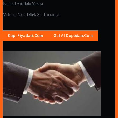
İstanbul Anadolu Yakası
Mehmet Akif, Dilek Sk. Ümraniye
Kapı Fiyatlari.Com
Gel Al Depodan.Com