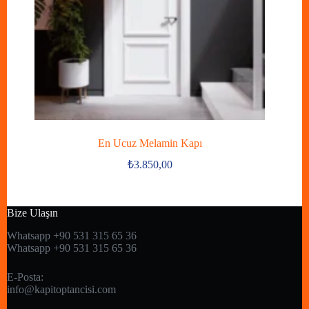
En Ucuz Melamin Kapı
₺
3.850,00
Bize Ulaşın
Whatsapp +90 531 315 65 36
Whatsapp +90 531 315 65 36
E-Posta:
info@kapitoptancisi.com