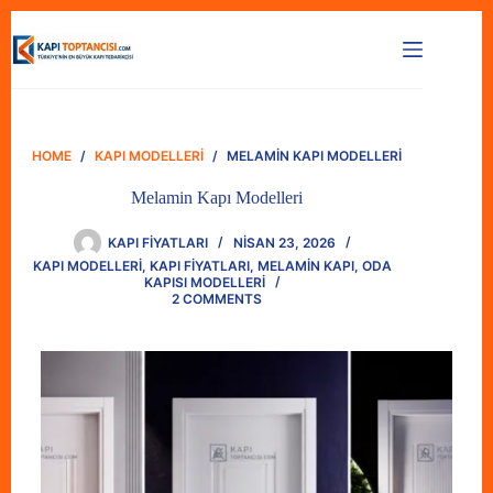
Skip
to
content
HOME
/
KAPI MODELLERI
/
MELAMIN KAPI MODELLERI
Melamin Kapı Modelleri
KAPI FIYATLARI
NISAN 23, 2026
KAPI MODELLERI
,
KAPI FIYATLARI
,
MELAMIN KAPI
,
ODA
KAPISI MODELLERI
2 COMMENTS