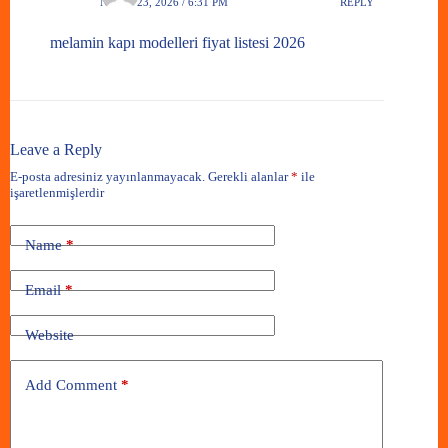
NISAN 23, 2026 / 6:31 PM
REPLY
melamin kapı modelleri fiyat listesi 2026
Leave a Reply
E-posta adresiniz yayınlanmayacak.
Gerekli alanlar
*
ile
işaretlenmişlerdir
Name
*
Email
*
Website
Add Comment
*