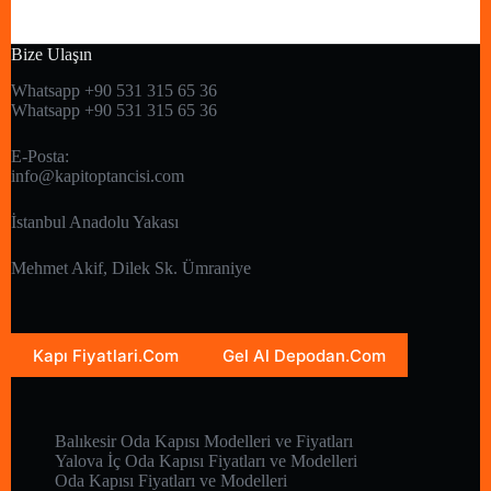
Bize Ulaşın
Whatsapp +90 531 315 65 36
Whatsapp +90 531 315 65 36
E-Posta:
info@kapitoptancisi.com
İstanbul Anadolu Yakası
Mehmet Akif, Dilek Sk. Ümraniye
Kapı Fiyatlari.Com
Gel Al Depodan.Com
Balıkesir Oda Kapısı Modelleri ve Fiyatları
Yalova İç Oda Kapısı Fiyatları ve Modelleri
Oda Kapısı Fiyatları ve Modelleri