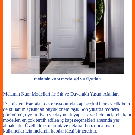
melamin kapı modelleri ve fiyatları
Melamin Kapı Modelleri ile Şık ve Dayanıklı Yaşam Alanları
Ev, ofis ve ticari alan dekorasyonunda kapı seçimi hem estetik hem
de kullanım açısından büyük önem taşır. Son yıllarda modern
görünümü, uygun fiyatı ve dayanıklı yapısı sayesinde melamin kapı
modelleri en çok tercih edilen iç kapı seçenekleri arasında yer
almaktadır. Özellikle ekonomik ve dekoratif çözüm arayan
kullanıcılar için melamin kapılar ideal bir tercihtir.