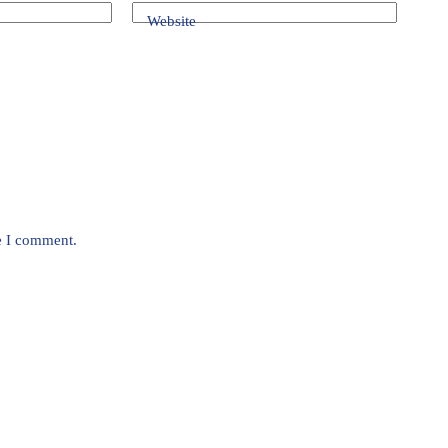
Website
e I comment.