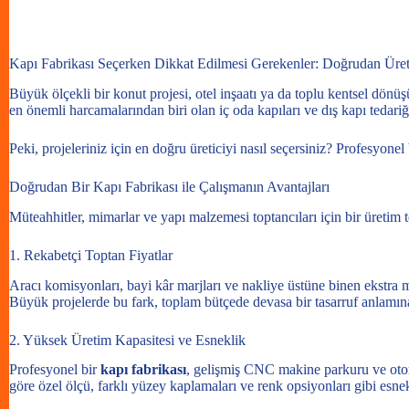
Kapı Fabrikası Seçerken Dikkat Edilmesi Gerekenler: Doğrudan Üre
Büyük ölçekli bir konut projesi, otel inşaatı ya da toplu kentsel dönüş
en önemli harcamalarından biri olan iç oda kapıları ve dış kapı tedar
Peki, projeleriniz için en doğru üreticiyi nasıl seçersiniz? Profesyonel
Doğrudan Bir Kapı Fabrikası ile Çalışmanın Avantajları
Müteahhitler, mimarlar ve yapı malzemesi toptancıları için bir üretim te
1. Rekabetçi Toptan Fiyatlar
Aracı komisyonları, bayi kâr marjları ve nakliye üstüne binen ekstra 
Büyük projelerde bu fark, toplam bütçede devasa bir tasarruf anlamına
2. Yüksek Üretim Kapasitesi ve Esneklik
Profesyonel bir
kapı fabrikası
, gelişmiş CNC makine parkuru ve otomas
göre özel ölçü, farklı yüzey kaplamaları ve renk opsiyonları gibi esnek