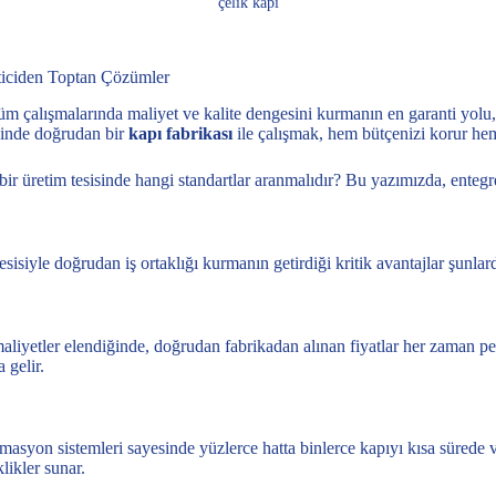
çelik kapı
ticiden Toptan Çözümler
üm çalışmalarında maliyet ve kalite dengesini kurmanın en garanti yolu, t
iğinde doğrudan bir
kapı fabrikası
ile çalışmak, hem bütçenizi korur he
 bir üretim tesisinde hangi standartlar aranmalıdır? Bu yazımızda, entegre
sisiyle doğrudan iş ortaklığı kurmanın getirdiği kritik avantajlar şunlard
maliyetler elendiğinde, doğrudan fabrikadan alınan fiyatlar her zaman pe
 gelir.
yon sistemleri sayesinde yüzlerce hatta binlerce kapıyı kısa sürede ve 
likler sunar.