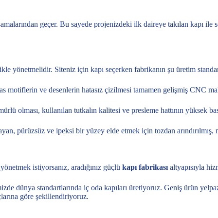
 aşamalarından geçer. Bu sayede projenizdeki ilk daireye takılan kapı ile
kle yönetmelidir. Siteniz için kapı seçerken fabrikanın şu üretim standar
s motiflerin ve desenlerin hatasız çizilmesi tamamen gelişmiş CNC mak
 olması, kullanılan tutkalın kalitesi ve presleme hattının yüksek basın
an, pürüzsüz ve ipeksi bir yüzey elde etmek için tozdan arındırılmış, mo
yönetmek istiyorsanız, aradığınız güçlü
kapı fabrikası
altyapısıyla hiz
imizde dünya standartlarında iç oda kapıları üretiyoruz. Geniş ürün ye
çlarına göre şekillendiriyoruz.