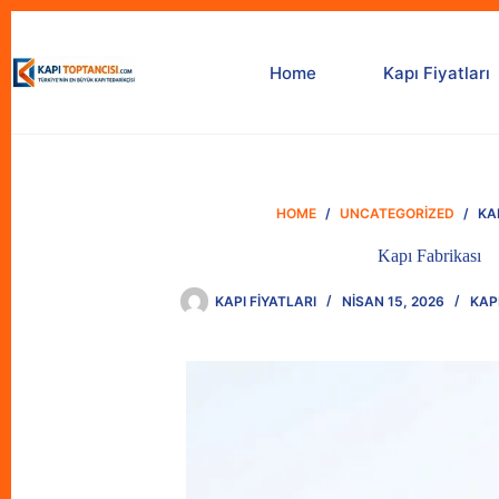
Skip
to
content
Home
Kapı Fiyatları
HOME
/
UNCATEGORIZED
/
KA
Kapı Fabrikası
KAPI FIYATLARI
NISAN 15, 2026
KAPI