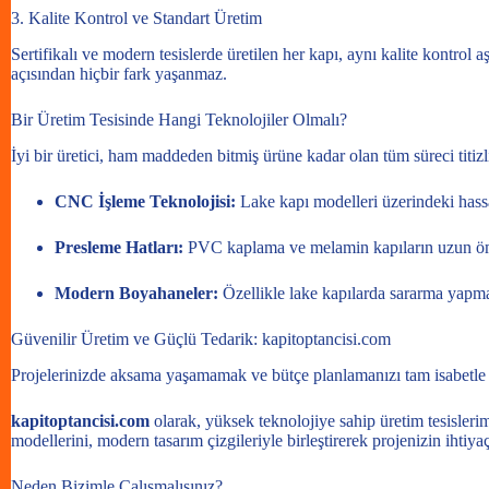
3. Kalite Kontrol ve Standart Üretim
Sertifikalı ve modern tesislerde üretilen her kapı, aynı kalite kontrol
açısından hiçbir fark yaşanmaz.
Bir Üretim Tesisinde Hangi Teknolojiler Olmalı?
İyi bir üretici, ham maddeden bitmiş ürüne kadar olan tüm süreci titizli
CNC İşleme Teknolojisi:
Lake kapı modelleri üzerindeki hassa
Presleme Hatları:
PVC kaplama ve melamin kapıların uzun ömürlü
Modern Boyahaneler:
Özellikle lake kapılarda sararma yapmay
Güvenilir Üretim ve Güçlü Tedarik: kapitoptancisi.com
Projelerinizde aksama yaşamamak ve bütçe planlamanızı tam isabetle 
kapitoptancisi.com
olarak, yüksek teknolojiye sahip üretim tesisler
modellerini, modern tasarım çizgileriyle birleştirerek projenizin ihtiya
Neden Bizimle Çalışmalısınız?