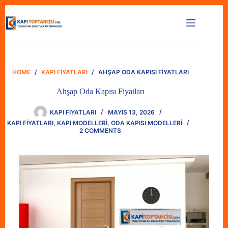
Skip
to
content
HOME
/
KAPI FIYATLARI
/
AHŞAP ODA KAPISI FIYATLARI
Ahşap Oda Kapısı Fiyatları
KAPI FIYATLARI
MAYIS 13, 2026
KAPI FIYATLARI
,
KAPI MODELLERI
,
ODA KAPISI MODELLERI
2 COMMENTS