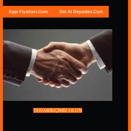
Kapı Fiyatlari.Com
Gel Al Depodan.Com
TEDARİKÇİMİZ OLUN