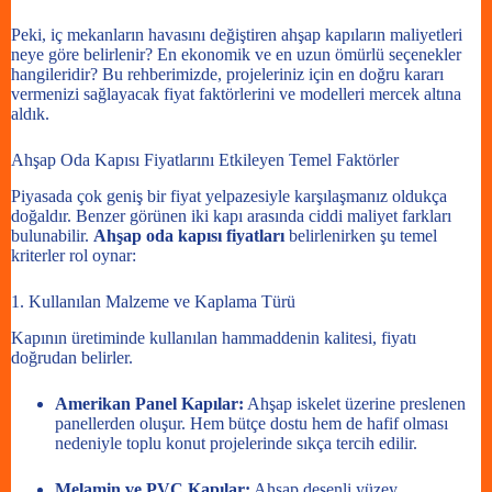
Peki, iç mekanların havasını değiştiren ahşap kapıların maliyetleri
neye göre belirlenir? En ekonomik ve en uzun ömürlü seçenekler
hangileridir? Bu rehberimizde, projeleriniz için en doğru kararı
vermenizi sağlayacak fiyat faktörlerini ve modelleri mercek altına
aldık.
Ahşap Oda Kapısı Fiyatlarını Etkileyen Temel Faktörler
Piyasada çok geniş bir fiyat yelpazesiyle karşılaşmanız oldukça
doğaldır. Benzer görünen iki kapı arasında ciddi maliyet farkları
bulunabilir.
Ahşap oda kapısı fiyatları
belirlenirken şu temel
kriterler rol oynar:
1. Kullanılan Malzeme ve Kaplama Türü
Kapının üretiminde kullanılan hammaddenin kalitesi, fiyatı
doğrudan belirler.
Amerikan Panel Kapılar:
Ahşap iskelet üzerine preslenen
panellerden oluşur. Hem bütçe dostu hem de hafif olması
nedeniyle toplu konut projelerinde sıkça tercih edilir.
Melamin ve PVC Kapılar:
Ahşap desenli yüzey