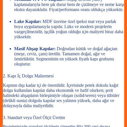
kaplamalarıyla hem şık durur hem de çizilmeye ve neme karşı
ekstra dayanıklıdır. Fiyat/performans oranı oldukça yüksektir.
Lake Kapılar:
MDF üzerine özel ipeksi mat veya parlak
boya uygulamasıyla yapılır. Lüks ve modern projelerin
vazgeçilmezidir, işçilik yoğun olduğu için maliyeti biraz daha
yüksektir.
Masif Ahşap Kapılar:
Doğrudan kütük ve doğal ağaçtan
(meşe, ceviz, çam) üretilir. Tamamen doğal, ağır ve
ömürlüktür. Segmentinin en yüksek fiyatlı kapı grubunu
oluşturur.
2. Kapı İç Dolgu Malzemesi
Kapının dışı kadar içi de önemlidir. İçerisinde petek dokulu kağıt
dolgu kullanılan kapılar daha ekonomik ve hafif olurken; şerit
halindeki ahşapların birleşimiyle oluşan (solid/seren) veya tübüler
(delikli sunta) dolgulu kapılar ses yalıtımı yüksek, daha ağır ve
dolayısıyla daha maliyetlidir.
3. Standart veya Özel Ölçü Üretim
Projelerinizde standart ölçülerin (örneğin 80×200 cm) dışına