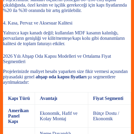
çıkıldığında, özel kesim ve işçilik gerekeceği için kapı fiyatlarında
%20 ila %30 oranında bir artış görülebilir.
4. Kasa, Pervaz ve Aksesuar Kalitesi
Yalnızca kapı kanadı değil; kullanılan MDF kasanın kalınlığı,
pervazların genişliği ve kilit/menteşe/kapı kolu gibi donanımların
kalitesi de toplam faturayı etkiler.
2026 Yılı Ahşap Oda Kapısı Modelleri ve Ortalama Fiyat
Segmentleri
Projelerinizde maliyet hesabı yaparken size fikir vermesi açısından
piyasadaki genel
ahşap oda kapısı fiyatları
şu segmentlere
ayrılmaktadır:
Kapı Türü
Avantajı
Fiyat Segmenti
Amerikan
Ekonomik, Hafif ve
Bütçe Dostu /
Panel
Kolay Montaj
Ekonomik
Kapı
Neme Dayanıklı,