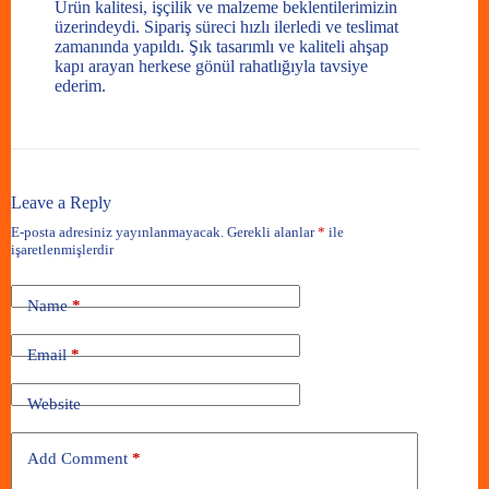
Ürün kalitesi, işçilik ve malzeme beklentilerimizin
üzerindeydi. Sipariş süreci hızlı ilerledi ve teslimat
zamanında yapıldı. Şık tasarımlı ve kaliteli ahşap
kapı arayan herkese gönül rahatlığıyla tavsiye
ederim.
Leave a Reply
E-posta adresiniz yayınlanmayacak.
Gerekli alanlar
*
ile
işaretlenmişlerdir
Name
*
Email
*
Website
Add Comment
*