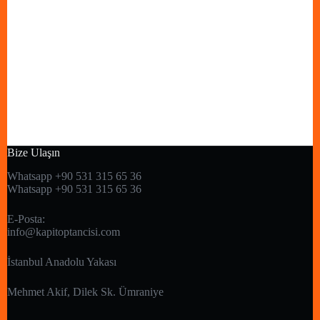
Bize Ulaşın
Whatsapp +90 531 315 65 36
Whatsapp +90 531 315 65 36
E-Posta:
info@kapitoptancisi.com
İstanbul Anadolu Yakası
Mehmet Akif, Dilek Sk. Ümraniye