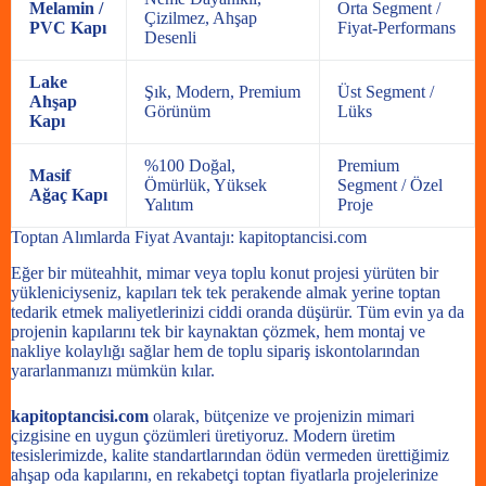
Melamin /
Orta Segment /
Çizilmez, Ahşap
PVC Kapı
Fiyat-Performans
Desenli
Lake
Şık, Modern, Premium
Üst Segment /
Ahşap
Görünüm
Lüks
Kapı
%100 Doğal,
Premium
Masif
Ömürlük, Yüksek
Segment / Özel
Ağaç Kapı
Yalıtım
Proje
Toptan Alımlarda Fiyat Avantajı: kapitoptancisi.com
Eğer bir müteahhit, mimar veya toplu konut projesi yürüten bir
yükleniciyseniz, kapıları tek tek perakende almak yerine toptan
tedarik etmek maliyetlerinizi ciddi oranda düşürür. Tüm evin ya da
projenin kapılarını tek bir kaynaktan çözmek, hem montaj ve
nakliye kolaylığı sağlar hem de toplu sipariş iskontolarından
yararlanmanızı mümkün kılar.
kapitoptancisi.com
olarak, bütçenize ve projenizin mimari
çizgisine en uygun çözümleri üretiyoruz. Modern üretim
tesislerimizde, kalite standartlarından ödün vermeden ürettiğimiz
ahşap oda kapılarını, en rekabetçi toptan fiyatlarla projelerinize