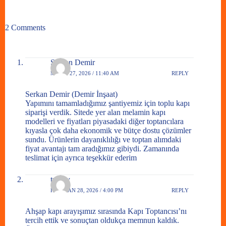
2 Comments
Serkan Demir
MAYIS 27, 2026 / 11:40 AM
REPLY
Serkan Demir (Demir İnşaat)
Yapımını tamamladığımız şantiyemiz için toplu kapı
siparişi verdik. Sitede yer alan melamin kapı
modelleri ve fiyatları piyasadaki diğer toptancılara
kıyasla çok daha ekonomik ve bütçe dostu çözümler
sundu. Ürünlerin dayanıklılığı ve toptan alımdaki
fiyat avantajı tam aradığımız gibiydi. Zamanında
teslimat için ayrıca teşekkür ederim
tuna y
HAZIRAN 28, 2026 / 4:00 PM
REPLY
Ahşap kapı arayışımız sırasında Kapı Toptancısı’nı
tercih ettik ve sonuçtan oldukça memnun kaldık.