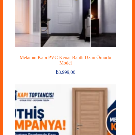
Melamin Kapı PVC Kenar Bantlı Uzun Ömürlü
Model
₺
3.999,00