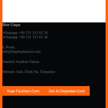
Bize Ulaşın
Whatsapp +90 531 315 65 36
Whatsapp +90 531 315 65 36
E-Posta:
info@kapitoptancisi.com
İstanbul Anadolu Yakası
Mehmet Akif, Dilek Sk. Ümraniye
Kapı Fiyatlari.Com
Gel Al Depodan.Com