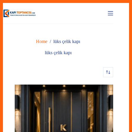
Skip
to
content
Home
/
lüks çelik kapı
lüks çelik kapı