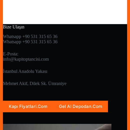
Bize Ulaşın
Whatsapp +90 531 315 65 36
Whatsapp +90 531 315 65 36
E-Posta:
info@kapitoptancisi.com
İstanbul Anadolu Yakası
Mehmet Akif, Dilek Sk. Ümraniye
Kapı Fiyatlari.Com
Gel Al Depodan.Com