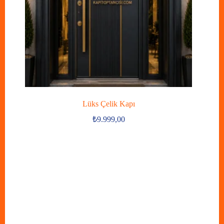
Lüks Çelik Kapı
₺
9.999,00