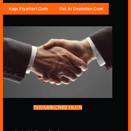
Kapı Fiyatlari.Com
Gel Al Depodan.Com
TEDARİKÇİMİZ OLUN