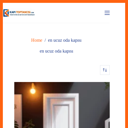
Skip
to
content
Home
/
en ucuz oda kapısı
en ucuz oda kapısı