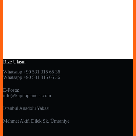
Bize Ulaşın
Whatsapp +90 531 315 65 36
Whatsapp +90 531 315 65 36
E-Posta:
info@kapitoptancisi.com
İstanbul Anadolu Yakası
Mehmet Akif, Dilek Sk. Ümraniye