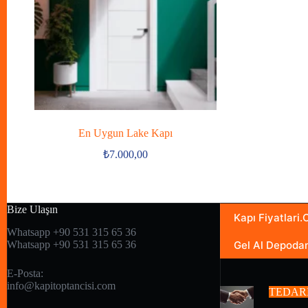
En Uygun Lake Kapı
₺
7.000,00
Bize Ulaşın
Kapı Fiyatlari
Whatsapp +90 531 315 65 36
Gel Al Depoda
Whatsapp +90 531 315 65 36
E-Posta:
info@kapitoptancisi.com
TEDAR