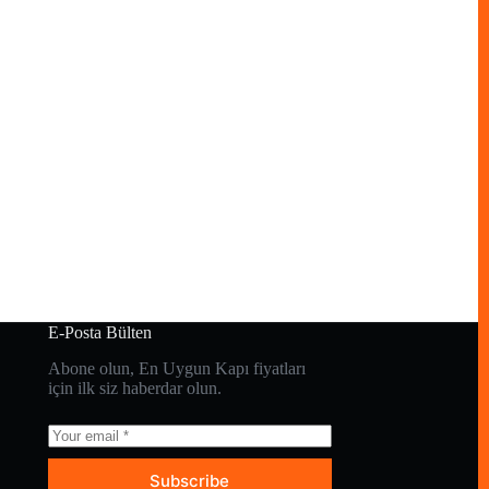
E-Posta Bülten
Abone olun, En Uygun Kapı fiyatları
için ilk siz haberdar olun.
Subscribe